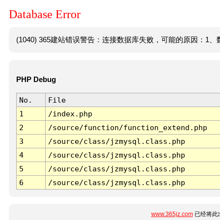
Database Error
(1040) 365建站错误警告：连接数据库失败，可能的原因：1、数
PHP Debug
No.
File
1
/index.php
2
/source/function/function_extend.php
3
/source/class/jzmysql.class.php
4
/source/class/jzmysql.class.php
5
/source/class/jzmysql.class.php
6
/source/class/jzmysql.class.php
www.365jz.com
已经将此