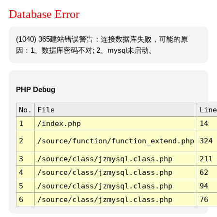
Database Error
(1040) 365建站错误警告：连接数据库失败，可能的原
因：1、数据库密码不对; 2、mysql未启动。
PHP Debug
No.
File
Line
1
/index.php
14
2
/source/function/function_extend.php
324
3
/source/class/jzmysql.class.php
211
4
/source/class/jzmysql.class.php
62
5
/source/class/jzmysql.class.php
94
6
/source/class/jzmysql.class.php
76