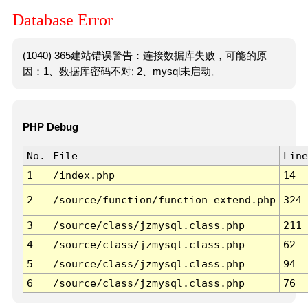
Database Error
(1040) 365建站错误警告：连接数据库失败，可能的原
因：1、数据库密码不对; 2、mysql未启动。
PHP Debug
No.
File
Line
1
/index.php
14
2
/source/function/function_extend.php
324
3
/source/class/jzmysql.class.php
211
4
/source/class/jzmysql.class.php
62
5
/source/class/jzmysql.class.php
94
6
/source/class/jzmysql.class.php
76