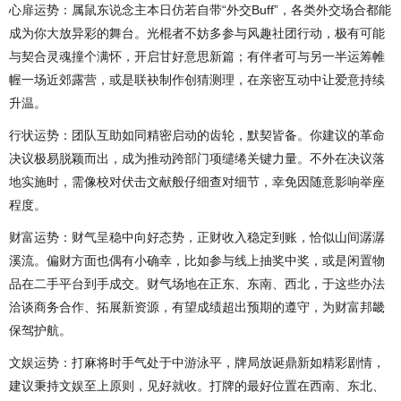
心扉运势：属鼠东说念主本日仿若自带“外交Buff”，各类外交场合都能
成为你大放异彩的舞台。光棍者不妨多参与风趣社团行动，极有可能
与契合灵魂撞个满怀，开启甘好意思新篇；有伴者可与另一半运筹帷
幄一场近郊露营，或是联袂制作创猜测理，在亲密互动中让爱意持续
升温。
行状运势：团队互助如同精密启动的齿轮，默契皆备。你建议的革命
决议极易脱颖而出，成为推动跨部门项缱绻关键力量。不外在决议落
地实施时，需像校对伏击文献般仔细查对细节，幸免因随意影响举座
程度。
财富运势：财气呈稳中向好态势，正财收入稳定到账，恰似山间潺潺
溪流。偏财方面也偶有小确幸，比如参与线上抽奖中奖，或是闲置物
品在二手平台到手成交。财气场地在正东、东南、西北，于这些办法
洽谈商务合作、拓展新资源，有望成绩超出预期的遵守，为财富邦畿
保驾护航。
文娱运势：打麻将时手气处于中游泳平，牌局放诞鼎新如精彩剧情，
建议秉持文娱至上原则，见好就收。打牌的最好位置在西南、东北、