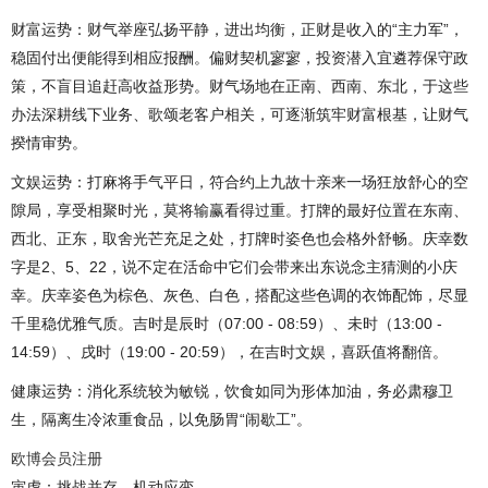
财富运势：财气举座弘扬平静，进出均衡，正财是收入的“主力军”，
稳固付出便能得到相应报酬。偏财契机寥寥，投资潜入宜遴荐保守政
策，不盲目追赶高收益形势。财气场地在正南、西南、东北，于这些
办法深耕线下业务、歌颂老客户相关，可逐渐筑牢财富根基，让财气
揆情审势。
文娱运势：打麻将手气平日，符合约上九故十亲来一场狂放舒心的空
隙局，享受相聚时光，莫将输赢看得过重。打牌的最好位置在东南、
西北、正东，取舍光芒充足之处，打牌时姿色也会格外舒畅。庆幸数
字是2、5、22，说不定在活命中它们会带来出东说念主猜测的小庆
幸。庆幸姿色为棕色、灰色、白色，搭配这些色调的衣饰配饰，尽显
千里稳优雅气质。吉时是辰时（07:00 - 08:59）、未时（13:00 -
14:59）、戌时（19:00 - 20:59），在吉时文娱，喜跃值将翻倍。
健康运势：消化系统较为敏锐，饮食如同为形体加油，务必肃穆卫
生，隔离生冷浓重食品，以免肠胃“闹歇工”。
欧博会员注册
寅虎：挑战并存，机动应变