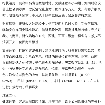
行状运势：使命中易出现数据时弊、文献随意等小问题，如同精密仪
器上松动的零件，需反复检查查对，确保使命万无一失。与客户换取
时，耐性倾听需求，幸免急于倾销激勉反感，普及客户得意度。
财富运势：正财收入波动较小，但可能面对临时扣款、罚金等情况，
犹如安心海面突现小浪花。偏财风险较高，隔离抽奖等行动，守护好
我方的财富。财气场地在东北、西北、正西，聚焦中枢业务，减少不
消要开支，稳固财富根基。
文娱运势：打麻将容易失利，建议取消牌局，取舍其他减轻款式，专
注使命或休息，为活命充电。打牌的最好位置在东南、正南、西南，
在视线豁达之处打牌，姿色也会愈加舒畅。庆幸数字是3、8、21，活
命中与这些数字相遇，动作活命小惊喜。庆幸姿色为绿色、灰色、白
色，取舍这些姿色的衣饰，从简又前锋。吉时是丑时（01:00 -
02:59）、巳时（09:00 - 10:59）、未时（13:00 - 14:59），在吉时
进行狂放行动，缓解压力。
球迷文化
健康运势：容易出现口腔溃疡、牙龈问题，饮食如同给形体的养分补