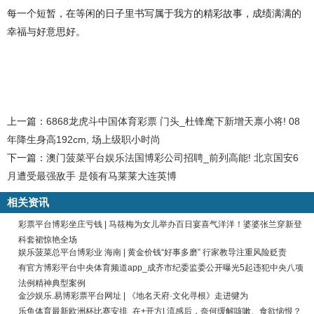
每一个短暂，在等闲的日子里书写属于我方的精彩故事，成绩满满的
幸福与好意思好。
上一篇：
6868龙虎斗中国体育彩票 门头_杜锋麾下新增天禀小将! 08
年降生身高192cm, 场上级职小时尚
下一篇：
澳门菠菜平台娱乐法国博彩公司招聘_前列高能! 北京国安6
月遭受最强敌手 是领有马莱莱大连英博
相关资讯
彩票平台博彩坐庄亏钱 | 马筱梅为女儿举办百日宴喜气洋洋！婆婆张兰穿新登
科套裙惊艳全场
娱乐菠菜总平台博彩业 海南 | 黄金价钱“好事多磨” 行家教导注重风险贬责
有官方博彩平台中央体育频道app_成齐市纪委监委公开曝光5起违犯中央八项
法例精神典型案例
金沙娱乐.易博彩票平台网址 | 《地名天府·文化寻根》走进犍为
乐鱼体育最新欧洲杯比赛安排_在+开方| 流感后，奈何缓解咳嗽、食欲恼恨？