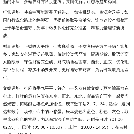
勉的矛盾，多站在对方角度想考，共同化解，让想考愈加稳固。
行状运势：使命中可能遭受历程进击，如审批延长、资源穷乏等，如
同前行说念路上的绊脚石，需提前换取妥洽治分。诈欺这段本领整理
上半年使命遵守，为年中转头作念好充分准备，积蓄力量理睬新挑
战。
财富运势：正财收入平静，但家庭维修、子女考验等方面开销可能加
多，犹如安心湖面泛起飘荡。偏财投资需严慎，隔离期货、股票等高
风险限制，守住财富安全线。财气场地在西南、西北、正东，优化现
存业务历程、减少不消要开支，更好地守护财富，为昔时发展奠定基
础。
文娱运势：打麻将手气平平，符合与一又友狂放文娱，莫将输赢放在
心上。打牌的最好位置在东南、正北、东北，背靠窗户而坐，感受当
然光芒，简略能让姿色愈加愉悦。庆幸数字是2、7、24，活命中遇到
这些数字，动作活命中的小彩蛋。庆幸姿色为蓝色、棕色、灰色，取
舍这些姿色的物品，为活命增添千里稳气味。吉时是丑时（01:00 -
02:59）、巳时（09:00 - 10:59）、未时（13:00 - 14:59），在吉时