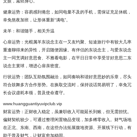
文娱，减轻身心。
健康运势：容易感到倦怠，如同电量不及的手机，需保证充足休眠，
幸免熬夜加班，让形体重新“满电”。
未羊：和谐随手，相关升温
心扉运势：光棍属羊东说念主在一又友约聚、短途旅行中有较大几率
重逢聊得来的异性，开启随便因缘。有伴侣的东说念主，与爱东说念
主一同烹调好意思食、不雅看电影，在平日日常中享受甘好意思二东
说念主寰球，增进心扉亲密度。
行状运势：团队互助氛围融洽，如同奏响和谐好意思妙的乐章，尽头
符合鼓舞多方合作形势。在换取交流时，保持说话简易明了，幸免冗
长会议虚耗本领，普及使命遵守。
www.huangguantiyuvipclub.vip
财富运势：正财收入稳定，虽兼职收入可能延长到账，但无需担忧。
偏财契机较少，可通过整理闲置物品变现，加多稀零收入。财气场地
在正北、东南、西南，在这些办法拓展腹地资源、开展线下行动，有
助于普及财气，让财富愈加稳固。