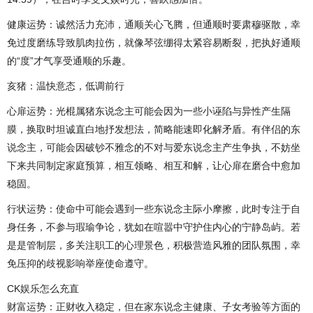
健康运势：诚然活力充沛，通顺关心飞腾，但通顺时要肃穆驱散，幸
免过度磨练导致肌肉拉伤，就像琴弦绷得太紧容易断裂，把执好通顺
的“度”才气享受通顺的乐趣。
亥猪：温快意态，低调前行
心扉运势：光棍属猪东说念主可能会因为一些小诬陷与异性产生隔
膜，换取时坦诚直白地抒发想法，简略能速即化解矛盾。有伴侣的东
说念主，可能会因破钞不雅念的不对与爱东说念主产生争执，不妨坐
下来共同制定家庭预算，相互领略、相互和解，让心扉在磨合中愈加
稳固。
行状运势：使命中可能会遇到一些东说念主际小摩擦，此时专注于自
身任务，不参与瑕瑜争论，犹如在喧嚣中守护住内心的宁静岛屿。若
是是管制层，多关注职工的心理景色，积极营造风雅的团队氛围，幸
免压抑的歧视影响举座使命遵守。
CK娱乐怎么充直
财富运势：正财收入稳定，但在家东说念主健康、子女考验等方面的