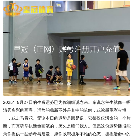
2025年5月27日的生肖运势已为你细细说念来。东说念主生就像一幅
清秀多彩的画卷，运势的鼎新不外是其中的笔触，或浓墨重彩火博
丰，或走马看花。无论本日的运势是顺是逆，它都仅仅活命的一个片
断，而真确掌执活命画笔的，历久是咱们我方。但愿这份运势播报能
为你提供一些参考与启发，愿你以积极乐不雅的心态，拥抱活命中的