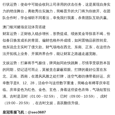
行状运势：使命中可能会收到上司录用的伏击任务，这是展现自身实
力的绝佳舞台，勇敢秀出实施力，简略晋升的大门将为你掀开。在团
队合作时，学会倾听不同看法，幸免我行我素，杀青团队互助共赢。
澳门银河赌场
皇冠体育搭建
财富运势：正财收入稳步增长，形势提成、绩效奖金等惊喜不竭，恰
似春日焕发成长的青苗。偏财也格外外成绩，如闲置物品获胜转卖、
他东说念主实时了债欠款。财气场地在西北、东南、正东，在这些办
法开拓线上业务、开展跨界合作，能让财富之路越走越宽敞。
文娱运势：打麻将手气极佳，牌局如同欢快跳舞，尽情享受获胜本旨
的同期，切记适可而止，莫被贪念蒙蔽双眼。打牌的最好位置在东
北、正南、西南，在透风风雅之处打牌，连空气都仿佛带着好运。庆
幸数字是8、12、28，活命中与这些数字重逢，简略会有稀零庆幸莅
临。庆幸姿色为红色、金色、玄色，身着这些姿色衣饰，气场短暂拉
满。吉时是丑时（01:00 - 02:59）、巳时（09:00 - 10:59）、戌时
（19:00 - 20:59），在吉时文娱，喜跃翻倍升级。
皇冠客服飞机：@seo3687