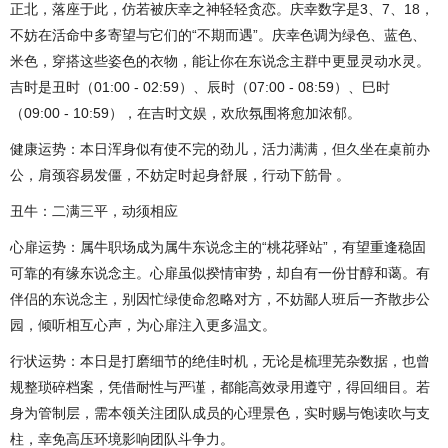
正北，落座于此，仿若被庆幸之神轻轻贪恋。庆幸数字是3、7、18，
不妨在活命中多寄望与它们的“不期而遇”。庆幸色调为绿色、蓝色、
米色，穿搭这些姿色的衣物，能让你在东说念主群中更显灵动水灵。
吉时是丑时（01:00 - 02:59）、辰时（07:00 - 08:59）、巳时
（09:00 - 10:59），在吉时文娱，欢欣氛围将愈加浓郁。
健康运势：本日浑身似有使不完的劲儿，活力满满，但久坐在桌前办
公，肩颈容易发僵，不妨定时起身舒展，行动下筋骨 。
丑牛：二满三平，动须相应
心扉运势：属牛职场成为属牛东说念主的“桃花驿站”，有望重逢稳固
可靠的有缘东说念主。心扉虽似揆情审势，却自有一份甘醇和蔼。有
伴侣的东说念主，别因忙绿使命忽略对方，不妨鄙人班后一齐散步公
园，倾听相互心声，为心扉注入更多温文。
行状运势：本日是打磨细节的绝佳时机，无论是梳理芜杂数据，也曾
规整琐碎档案，凭借耐性与严谨，都能高效录用遵守，得回细目。若
身为管制层，需本领关注团队成员的心理景色，实时赐与饱读吹与支
柱，幸免高压环境影响团队斗争力。