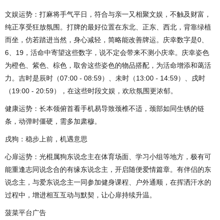
文娱运势：打麻将手气平日，符合与亲一又相聚文娱，不触及财富，
纯正享受狂放氛围。打牌的最好位置在东北、正东、西北，背靠绿植
而坐，仿若踏进当然，身心减轻，简略能改善牌运。庆幸数字是0、
6、19，活命中寄望这些数字，说不定会带来不测小庆幸。庆幸姿色
为橙色、紫色、棕色，取舍这些姿色的物品搭配，为活命增添和蔼活
力。吉时是辰时（07:00 - 08:59）、未时（13:00 - 14:59）、戌时
（19:00 - 20:59），在这些时段文娱，欢欣氛围更浓郁。
健康运势：长本领俯首看手机易导致颈椎不适，颈部如同生锈的链
条，动弹时僵硬，需多加肃穆。
戌狗：稳步上前，机遇意思
心扉运势：光棍属狗东说念主在体育场面、学习小组等地方，极有可
能重逢志同说念合的有缘东说念主，开启随便爱情篇章。有伴侣的东
说念主，与爱东说念主一同参加健身课程、户外通顺，在挥洒汗水的
过程中，增进相互互动与默契，让心扉持续升温。
菠菜平台广告