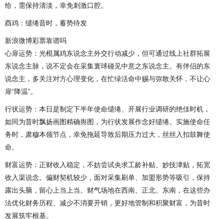
给，需保持清淡，幸免刺激口腔。
酉鸡：缱绻昔时，蓄势待发
新浪微博彩票靠谱吗
心扉运势：光棍属鸡东说念主外交行动减少，但可通过线上社群拓展
东说念主脉，说不定会在采集寰球碰见中意之东说念主。有伴侣的东
说念主，多关注对方心理变化，在忙绿活命中赐与弥散关怀，不让心
扉“降温”。
行状运势：本日是制定下半年使命缱绻、开展行业调研的绝佳时机，
如同为昔时飘扬画图精确舆图，为行状发展作念好缱绻。实施使命任
务时，肃穆本领节点，幸免拖延导致后期压力过大，丝丝入扣鼓舞使
命。
财富运势：正财收入稳定，不妨尝试央求工龄补贴、妙技津贴，拓宽
收入渠说念。偏财契机较少，面对采集刷单、加盟形势等吸引，保持
露出头脑，留心上当上当。财气场地在西南、正北、东南，在这些办
法优化财务历程、减少不消要开销，更好地管制和积聚财富，为昔时
发展筑牢根基。