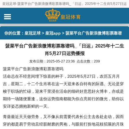
皇冠足球-菠菜平台广告新浪微博彩票靠谱吗_「日运」2025年十二生肖5月27日运
势播报
你的位置：
皇冠足球
>
皇冠app
> 菠菜平台广告新浪微博彩票靠谱
菠菜平台广告新浪微博彩票靠谱吗_「日运」2025年十二生
吗_「日运」2025年十二生肖5月27日运势播报
肖5月27日运势播报
发布日期：2025-05-27 23:36 点击次数：209
菠菜平台广告新浪微博彩票靠谱吗
活命总在不经意间埋下惊喜的种子，2025年5月27日，农历五月月
吉，星期二，十二个生肖将在这一天迎来各自特有的际遇。无论是穿
梭于职场的忙碌，迎来千里浸在活命的细碎好意思好火博丰，亦或是
期待一场随便重逢，这份运势指南都能为你点亮前行的微光，助你以
安详姿态拥抱新鲜的一天。
青葵最近天天做劳务，又不像从前需要代表长公主去各处走动，因而
穿的都是易于劳动且经脏耐磨的男袍，与眼前打扮地花枝招展的月珠