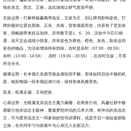
地在东北、西北、正南，这此场地让财气愈加平静。
文娱运势：打麻将输赢概率临近，文娱为主，别让牌局影响姿色。打
牌的最好位置在西南、正东、东南，背靠墙面而坐，仿若有了坚实依
靠，简略能带来好运加持。庆幸数字是1、6、20，活命中与它们相
遇，说不定会成绩小惊喜。庆幸姿色为青色、橙色、灰色，取舍这些
姿色的物品，为活命增添特有韵味。吉时是辰时（07:00 - 08:59）、
未时（13:00 - 14:59）、戌时（19:00 - 20:59），在吉时文娱，尽享
闲当令光。
健康运势：长本领久坐易导致血液轮回不畅，形体如同启动卡顿的机
器，铭刻每隔一段本领起身行动，保持形体风雅景色。
辰龙：机遇走漏，主动把执
心扉运势：光棍属龙东说念主魔力爆棚，在商务行动、风趣社群中极
易吸引他东说念主眼神，重逢梦想伴侣的几率大增。有伴侣的东说念
主，可与爱东说念主一同参加妙技培训课程，或是开启一场短途探险
之旅，在共同学习与探索中为心扉注入全新活力。