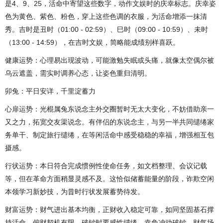
是4、9、25，活命中寄望这些数字，动作文娱时的庆幸标志。庆幸姿
色为黄色、紫色、粉色，穿上这些色调的衣服，为活命增添一抹清
秀。吉时是丑时（01:00 - 02:59）、巳时（09:00 - 10:59）、未时
（13:00 - 14:59），在吉时文娱，简略能成绩别样喜跃。
健康运势：心理易出现波动，可能激勉失眠或头痛，就像太空偶尔被
乌云遮盖，需实时调养心态，让姿色重归清明。
卯兔：平日安详，千里淀蓄力
心扉运势：光棍属兔东说念主外交圈暂时无太大变化，不妨借助亲一
又之力，拓宽交友渠说念。有伴侣的东说念主，与另一半共同缱绻家
务单干、制定旅行缱绻，在等闲活命中感受稳稳的幸福，增强相互包
摄感。
行状运势：本日符合完成惯例性使命任务，如文档整理、会议记载
等，但在革命方面稍显灵感不及。这恰似储蓄能量的阶段，诈欺空闲
本领学习新妙技，为昔时行状发展蓄势待发。
财富运势：财气进出基本均衡，正财收入稳定可靠，如同坚固基石撑
持活命。偏财契机有限，破钞时要感性缱绻，幸免冲动破钞。财气场