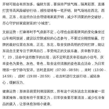
开销可能会有所加多。偏财方面，要保持严慎气魄，隔离彩票、直播
打赏等高风险破钞行动，感性缱绻每一笔开销。财气场地在西北、西
南、正东，在这些办法合理缱绻家庭开销，减少不消要的外交破钞，
尽心守护好家庭财富的“小城堡”。
文娱运势：打麻将时手气鼎新不定，心理也会跟着牌局的变化像坐过
山车相同放诞，建议以空隙减轻的心态参与，不要过分顾惜输赢。打
牌的最好位置在东南、正北、东北，取舍安静高明的空间打牌，能让
东说念主更专注于牌局自己，享受纯正的文娱乐趣。庆幸数字是2、
7、23，活命中这些数字的出现，说不定即是庆幸莅临的小信号。庆
幸姿色为黄色、灰色、青色，取舍这些清雅的姿色装点活命，为日常
增添一份宁静与安详。吉时是辰时（07:00 - 08:59）、未时（13:00 -
14:59）、戌时（19:00 - 20:59），在吉时进行文娱行动，减轻身
心，缓解压力。
健康运势：形体容易受到潮湿困扰，所有这个词东说念主就像被一层
薄雾掩饰，嗅觉有些千里重乏力，日常饮食要尽量清淡，减少生冷食
品的摄入，让形体愈加细小健康。