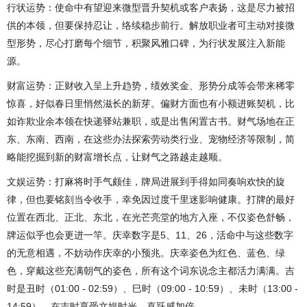
行状运势：使命中有望迎来微型晋升契机或客户表扬，这是尽力被招
供的本领，但要保持忍让，络续稳步前行。解放职业者可主动对接微
型形势，尽心打磨每个细节，积聚风雅口碑，为行状发展注入新能
源。
财富运势：正财收入呈上升趋势，绩效奖金、形势分成等会带来稀零
惊喜，好似春日里悄然滋长的新芽。偏财方面也有小额进账契机，比
如诈欺业余本领在快递驿站兼职，或是出售闲置古书。财气场地在正
东、东南、西南，在这些办法探索劳动类行业、宠物经济等限制，简
略能挖掘到新的财富增长点，让财气之路越走越顺。
文娱运势：打麻将时手气颇佳，牌局进展到手得如同奏响欢快的旋
律，但也要铭刻当令收手，幸免因过度千里迷影响健康。打牌的最好
位置在西北、正北、东北，在光芒亮堂的地方入座，不仅姿色舒畅，
牌运似乎也会更进一竿。庆幸数字是5、11、26，活命中与这些数字
的无意相遇，不妨动作庆幸的小预兆。庆幸姿色为红色、蓝色、绿
色，穿戴这些充满朝气的姿色，所有这个词东说念主都活力满满。吉
时是丑时（01:00 - 02:59）、巳时（09:00 - 10:59）、未时（13:00 -
14:59），在吉时享受文娱时光，喜跃感加倍。