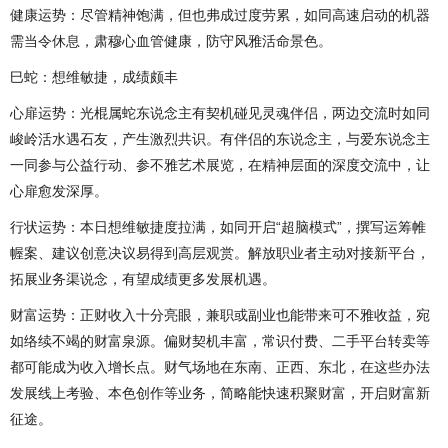
健康运势：尽管精神饱满，但也弗成过度劳累，如同高速启动的机器
需当令休息，肃穆心血管健康，防守风雅活命景色。
巳蛇：想维敏捷，成绩颇丰
心扉运势：光棍属蛇东说念主有契机碰见灵魂伴侣，两边交流时如同
峻岭活水遇石友，产生激烈共识。有伴侣的东说念主，与爱东说念主
一同参与公益行动、参不雅艺术展览，在精神层面的深度交流中，让
心扉愈发深厚。
行状运势：本日想维敏捷度拉满，如同开启“超脑模式”，撰写运筹帷
幄案、建议创意决议易得到高层观赏。解放职业者主动对接新平台，
拓展业务渠说念，有望成绩更多发展机遇。
财富运势：正财收入十分亮眼，兼职或副业也能带来可不雅收益，宛
如络续不竭的财富泉源。偏财契机丰富，常识付费、二手平台转卖等
都可能成为收入增长点。财气场地在东南、正西、东北，在这些办法
发展线上考验、本色创作等业务，简略能快速积聚财富，开启财富新
征途。