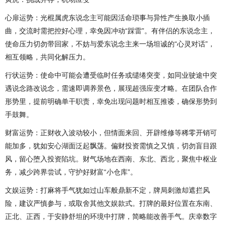
心扉运势：光棍属虎东说念主可能因活命琐事与异性产生换取小插
曲，交流时需把控好心理，幸免因冲动“踩雷”。有伴侣的东说念主，
使命压力切勿带回家，不妨与爱东说念主来一场坦诚的“心灵对话”，
相互领略，共同化解压力。
行状运势：使命中可能会遭受临时任务或缱绻突变，如同业驶途中突
遇说念路改说念，需速即调养景色，展现超强应变才略。在团队合作
形势里，提前明确单干职责，幸免出现问题时相互推诿，确保形势到
手鼓舞。
财富运势：正财收入波动较小，但情面来回、开辟维修等稀零开销可
能加多，犹如安心湖面泛起飘荡。偏财投资需慎之又慎，切勿盲目跟
风，留心堕入投资陷坑。财气场地在西南、东北、西北，聚焦中枢业
务，减少跨界尝试，守护好财富“小仓库”。
文娱运势：打麻将手气犹如过山车般鼎新不定，牌局刺激却遮拦风
险，建议严慎参与，或取舍其他文娱款式。打牌的最好位置在东南、
正北、正西，于安静舒坦的环境中打牌，简略能改善手气。庆幸数字