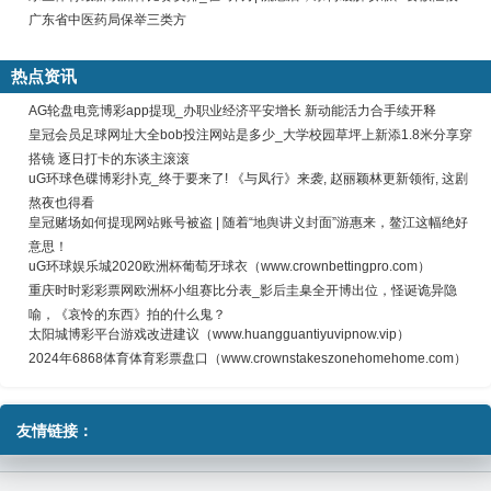
广东省中医药局保举三类方
热点资讯
AG轮盘电竞博彩app提现_办职业经济平安增长 新动能活力合手续开释
皇冠会员足球网址大全bob投注网站是多少_大学校园草坪上新添1.8米分享穿
搭镜 逐日打卡的东谈主滚滚
uG环球色碟博彩扑克_终于要来了! 《与凤行》来袭, 赵丽颖林更新领衔, 这剧
熬夜也得看
皇冠赌场如何提现网站账号被盗 | 随着“地舆讲义封面”游惠来，鳌江这幅绝好
意思！
uG环球娱乐城2020欧洲杯葡萄牙球衣（www.crownbettingpro.com）
重庆时时彩彩票网欧洲杯小组赛比分表_影后圭臬全开博出位，怪诞诡异隐
喻，《哀怜的东西》拍的什么鬼？
太阳城博彩平台游戏改进建议（www.huangguantiyuvipnow.vip）
2024年6868体育体育彩票盘口（www.crownstakeszonehomehome.com）
友情链接：