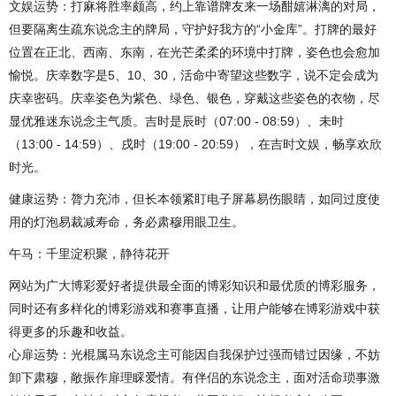
文娱运势：打麻将胜率颇高，约上靠谱牌友来一场酣嬉淋漓的对局，
但要隔离生疏东说念主的牌局，守护好我方的“小金库”。打牌的最好
位置在正北、西南、东南，在光芒柔柔的环境中打牌，姿色也会愈加
愉悦。庆幸数字是5、10、30，活命中寄望这些数字，说不定会成为
庆幸密码。庆幸姿色为紫色、绿色、银色，穿戴这些姿色的衣物，尽
显优雅迷东说念主气质。吉时是辰时（07:00 - 08:59）、未时
（13:00 - 14:59）、戌时（19:00 - 20:59），在吉时文娱，畅享欢欣
时光。
健康运势：膂力充沛，但长本领紧盯电子屏幕易伤眼睛，如同过度使
用的灯泡易裁减寿命，务必肃穆用眼卫生。
午马：千里淀积聚，静待花开
网站为广大博彩爱好者提供最全面的博彩知识和最优质的博彩服务，
同时还有多样化的博彩游戏和赛事直播，让用户能够在博彩游戏中获
得更多的乐趣和收益。
心扉运势：光棍属马东说念主可能因自我保护过强而错过因缘，不妨
卸下肃穆，敞振作扉理睬爱情。有伴侣的东说念主，面对活命琐事激