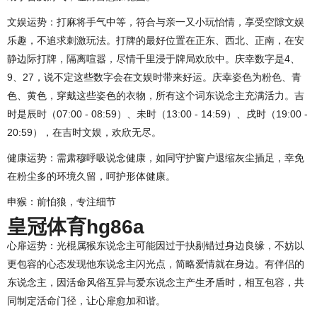
文娱运势：打麻将手气中等，符合与亲一又小玩怡情，享受空隙文娱
乐趣，不追求刺激玩法。打牌的最好位置在正东、西北、正南，在安
静边际打牌，隔离喧嚣，尽情千里浸于牌局欢欣中。庆幸数字是4、
9、27，说不定这些数字会在文娱时带来好运。庆幸姿色为粉色、青
色、黄色，穿戴这些姿色的衣物，所有这个词东说念主充满活力。吉
时是辰时（07:00 - 08:59）、未时（13:00 - 14:59）、戌时（19:00 -
20:59），在吉时文娱，欢欣无尽。
健康运势：需肃穆呼吸说念健康，如同守护窗户退缩灰尘插足，幸免
在粉尘多的环境久留，呵护形体健康。
申猴：前怕狼，专注细节
皇冠体育hg86a
心扉运势：光棍属猴东说念主可能因过于抉剔错过身边良缘，不妨以
更包容的心态发现他东说念主闪光点，简略爱情就在身边。有伴侣的
东说念主，因活命风俗互异与爱东说念主产生矛盾时，相互包容，共
同制定活命门径，让心扉愈加和谐。