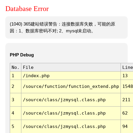
Database Error
(1040) 365建站错误警告：连接数据库失败，可能的原
因：1、数据库密码不对; 2、mysql未启动。
PHP Debug
No.
File
Line
1
/index.php
13
2
/source/function/function_extend.php
1548
3
/source/class/jzmysql.class.php
211
4
/source/class/jzmysql.class.php
62
5
/source/class/jzmysql.class.php
94