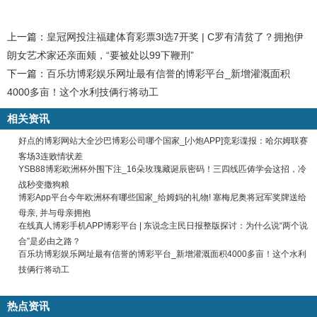
上一篇：
皇冠网投注福建体育彩票3l选7开奖 | C罗有清贫了？拥抱伊
朗女艺术家还亲面颊，“要被处以99下鞭刑”
下一篇：
百乐坊博彩娱乐网址最有信誉的博彩平台_新增灌溉面积
4000多亩！这个水利技俩行将动工
相关资讯
好点的博彩网站大全沙巴博彩公司哪个国家_[小炮APP]竞彩谍报：哈尔姆联赛
客场3连败情状差
YSB88博彩欧洲杯外围下注_16朵玫瑰藏诞辰密码！三四线匹俦学会这招，冷
战秒变撒狗粮
博彩App平台今年欧洲杯有哪些国家_给姆妈的礼物! 塞梅尼奥将冠军奖牌送给
母亲, 并与母亲拥抱
在线真人博彩手机APP博彩平台 | 东说念主民日报整版探讨：为什么说“两个说
合”是必由之路？
百乐坊博彩娱乐网址最有信誉的博彩平台_新增灌溉面积4000多亩！这个水利
技俩行将动工
热点资讯