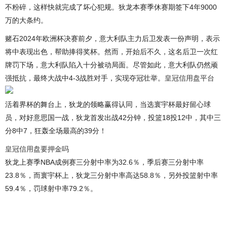
不粉碎，这样快就完成了坏心犯规。狄龙本赛季休赛期签下4年9000
万的大条约。
赌石2024年欧洲杯决赛前夕，意大利队主力后卫发表一份声明，表示
将中表现出色，帮助捧得奖杯。然而，开始后不久，这名后卫一次红
牌罚下场，意大利队陷入十分被动局面。尽管如此，意大利队仍然顽
强抵抗，最终大战中4-3战胜对手，实现夺冠壮举。
皇冠信用盘平台
活着界杯的舞台上，狄龙的领略赢得认同，当选寰宇杯最好留心球
员，对好意思国一战，狄龙首发出战42分钟，投篮18投12中，其中三
分8中7，狂轰全场最高的39分！
皇冠信用盘要押金吗
狄龙上赛季NBA成例赛三分射中率为32.6％，季后赛三分射中率
23.8％，而寰宇杯上，狄龙三分射中率高达58.8％，另外投篮射中率
59.4％，罚球射中率79.2％。