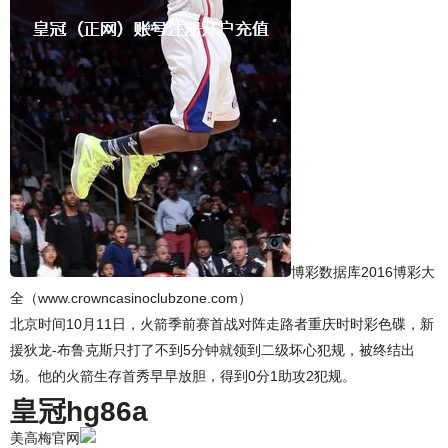
博彩数据库2016博彩大
全（www.crowncasinoclubzone.com）
北京时间10月11日，火箭季前赛首战对阵走路者重庆时时彩色碟，新
援狄龙-布鲁克斯只打了不到5分钟就领到二级坏心犯规，被终结出
场。他的火箭生存首秀早早放胆，得到0分1助攻2犯规。
皇冠hg86a
美高梅官网