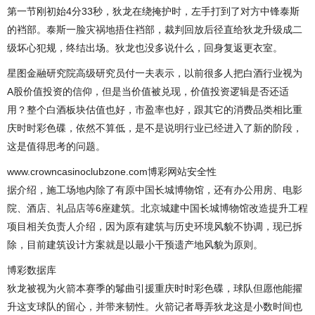
第一节刚初始4分33秒，狄龙在绕掩护时，左手打到了对方中锋泰斯
的裆部。泰斯一脸灾祸地捂住裆部，裁判回放后径直给狄龙升级成二
级坏心犯规，终结出场。狄龙也没多说什么，回身复返更衣室。
星图金融研究院高级研究员付一夫表示，以前很多人把白酒行业视为
A股价值投资的信仰，但是当价值被兑现，价值投资逻辑是否还适
用？整个白酒板块估值也好，市盈率也好，跟其它的消费品类相比重
庆时时彩色碟，依然不算低，是不是说明行业已经进入了新的阶段，
这是值得思考的问题。
www.crowncasinoclubzone.com博彩网站安全性
据介绍，施工场地内除了有原中国长城博物馆，还有办公用房、电影
院、酒店、礼品店等6座建筑。北京城建中国长城博物馆改造提升工程
项目相关负责人介绍，因为原有建筑与历史环境风貌不协调，现已拆
除，目前建筑设计方案就是以最小干预遗产地风貌为原则。
博彩数据库
狄龙被视为火箭本赛季的鬈曲引援重庆时时彩色碟，球队但愿他能擢
升这支球队的留心，并带来韧性。火箭记者辱弄狄龙这是小数时间也