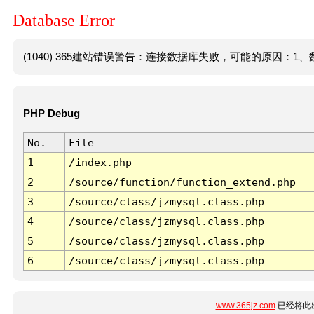
Database Error
(1040) 365建站错误警告：连接数据库失败，可能的原因：1、数
PHP Debug
No.
File
1
/index.php
2
/source/function/function_extend.php
3
/source/class/jzmysql.class.php
4
/source/class/jzmysql.class.php
5
/source/class/jzmysql.class.php
6
/source/class/jzmysql.class.php
www.365jz.com
已经将此