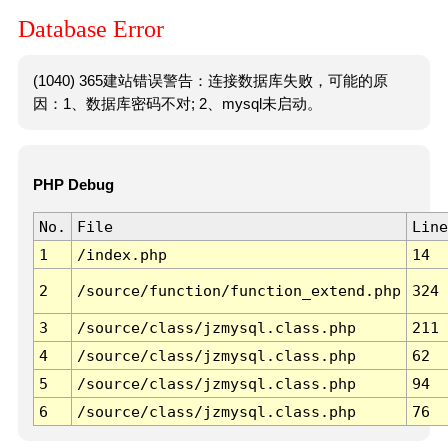
Database Error
(1040) 365建站错误警告：连接数据库失败，可能的原
因：1、数据库密码不对; 2、mysql未启动。
PHP Debug
No.
File
Line
1
/index.php
14
2
/source/function/function_extend.php
324
3
/source/class/jzmysql.class.php
211
4
/source/class/jzmysql.class.php
62
5
/source/class/jzmysql.class.php
94
6
/source/class/jzmysql.class.php
76