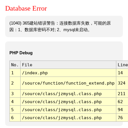
Database Error
(1040) 365建站错误警告：连接数据库失败，可能的原
因：1、数据库密码不对; 2、mysql未启动。
PHP Debug
No.
File
Line
1
/index.php
14
2
/source/function/function_extend.php
324
3
/source/class/jzmysql.class.php
211
4
/source/class/jzmysql.class.php
62
5
/source/class/jzmysql.class.php
94
6
/source/class/jzmysql.class.php
76