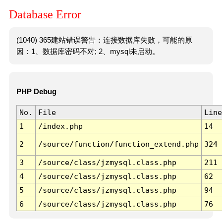
Database Error
(1040) 365建站错误警告：连接数据库失败，可能的原
因：1、数据库密码不对; 2、mysql未启动。
PHP Debug
No.
File
Line
1
/index.php
14
2
/source/function/function_extend.php
324
3
/source/class/jzmysql.class.php
211
4
/source/class/jzmysql.class.php
62
5
/source/class/jzmysql.class.php
94
6
/source/class/jzmysql.class.php
76