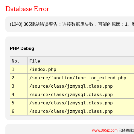
Database Error
(1040) 365建站错误警告：连接数据库失败，可能的原因：1、数
PHP Debug
No.
File
1
/index.php
2
/source/function/function_extend.php
3
/source/class/jzmysql.class.php
4
/source/class/jzmysql.class.php
5
/source/class/jzmysql.class.php
6
/source/class/jzmysql.class.php
www.365jz.com
已经将此