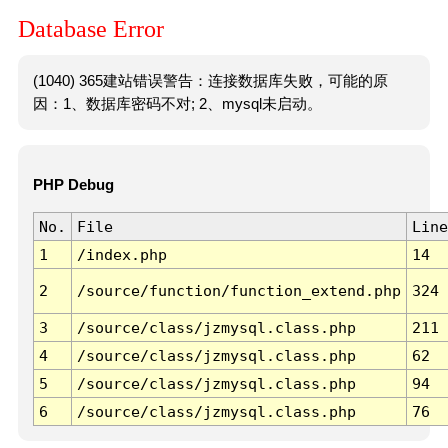
Database Error
(1040) 365建站错误警告：连接数据库失败，可能的原
因：1、数据库密码不对; 2、mysql未启动。
PHP Debug
No.
File
Line
1
/index.php
14
2
/source/function/function_extend.php
324
3
/source/class/jzmysql.class.php
211
4
/source/class/jzmysql.class.php
62
5
/source/class/jzmysql.class.php
94
6
/source/class/jzmysql.class.php
76