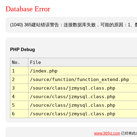
Database Error
(1040) 365建站错误警告：连接数据库失败，可能的原因：1、数
PHP Debug
No.
File
1
/index.php
2
/source/function/function_extend.php
3
/source/class/jzmysql.class.php
4
/source/class/jzmysql.class.php
5
/source/class/jzmysql.class.php
6
/source/class/jzmysql.class.php
www.365jz.com
已经将此