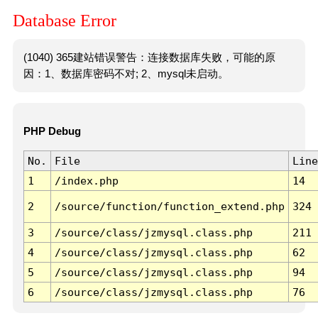
Database Error
(1040) 365建站错误警告：连接数据库失败，可能的原
因：1、数据库密码不对; 2、mysql未启动。
PHP Debug
No.
File
Line
1
/index.php
14
2
/source/function/function_extend.php
324
3
/source/class/jzmysql.class.php
211
4
/source/class/jzmysql.class.php
62
5
/source/class/jzmysql.class.php
94
6
/source/class/jzmysql.class.php
76