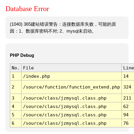
Database Error
(1040) 365建站错误警告：连接数据库失败，可能的原
因：1、数据库密码不对; 2、mysql未启动。
PHP Debug
No.
File
Line
1
/index.php
14
2
/source/function/function_extend.php
324
3
/source/class/jzmysql.class.php
211
4
/source/class/jzmysql.class.php
62
5
/source/class/jzmysql.class.php
94
6
/source/class/jzmysql.class.php
76