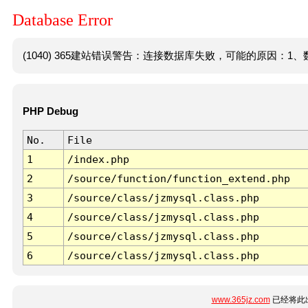
Database Error
(1040) 365建站错误警告：连接数据库失败，可能的原因：1、数
PHP Debug
No.
File
1
/index.php
2
/source/function/function_extend.php
3
/source/class/jzmysql.class.php
4
/source/class/jzmysql.class.php
5
/source/class/jzmysql.class.php
6
/source/class/jzmysql.class.php
www.365jz.com
已经将此