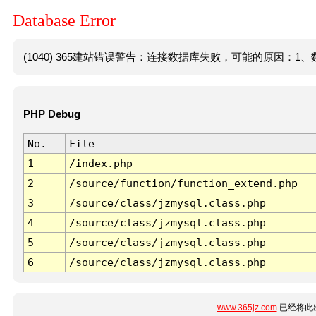
Database Error
(1040) 365建站错误警告：连接数据库失败，可能的原因：1、数
PHP Debug
No.
File
1
/index.php
2
/source/function/function_extend.php
3
/source/class/jzmysql.class.php
4
/source/class/jzmysql.class.php
5
/source/class/jzmysql.class.php
6
/source/class/jzmysql.class.php
www.365jz.com
已经将此