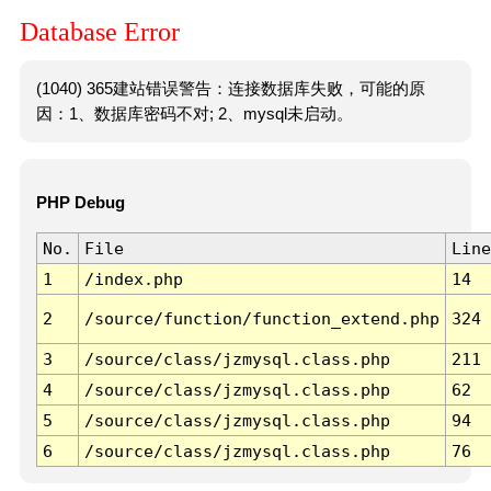
Database Error
(1040) 365建站错误警告：连接数据库失败，可能的原
因：1、数据库密码不对; 2、mysql未启动。
PHP Debug
No.
File
Line
1
/index.php
14
2
/source/function/function_extend.php
324
3
/source/class/jzmysql.class.php
211
4
/source/class/jzmysql.class.php
62
5
/source/class/jzmysql.class.php
94
6
/source/class/jzmysql.class.php
76