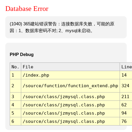
Database Error
(1040) 365建站错误警告：连接数据库失败，可能的原
因：1、数据库密码不对; 2、mysql未启动。
PHP Debug
No.
File
Line
1
/index.php
14
2
/source/function/function_extend.php
324
3
/source/class/jzmysql.class.php
211
4
/source/class/jzmysql.class.php
62
5
/source/class/jzmysql.class.php
94
6
/source/class/jzmysql.class.php
76