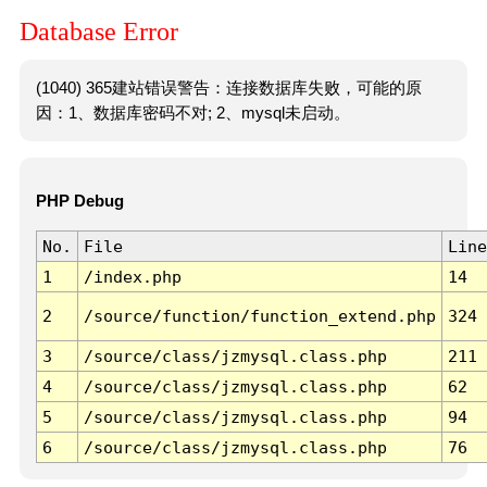
Database Error
(1040) 365建站错误警告：连接数据库失败，可能的原
因：1、数据库密码不对; 2、mysql未启动。
PHP Debug
No.
File
Line
1
/index.php
14
2
/source/function/function_extend.php
324
3
/source/class/jzmysql.class.php
211
4
/source/class/jzmysql.class.php
62
5
/source/class/jzmysql.class.php
94
6
/source/class/jzmysql.class.php
76