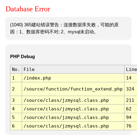
Database Error
(1040) 365建站错误警告：连接数据库失败，可能的原
因：1、数据库密码不对; 2、mysql未启动。
PHP Debug
No.
File
Line
1
/index.php
14
2
/source/function/function_extend.php
324
3
/source/class/jzmysql.class.php
211
4
/source/class/jzmysql.class.php
62
5
/source/class/jzmysql.class.php
94
6
/source/class/jzmysql.class.php
76