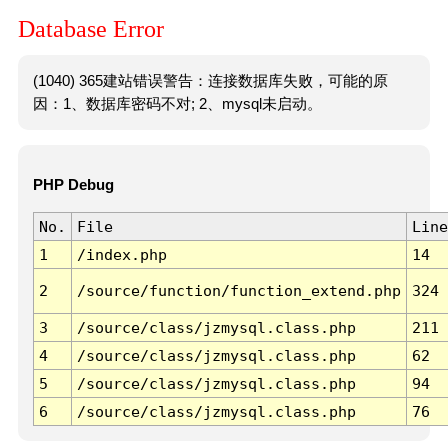
Database Error
(1040) 365建站错误警告：连接数据库失败，可能的原
因：1、数据库密码不对; 2、mysql未启动。
PHP Debug
No.
File
Line
1
/index.php
14
2
/source/function/function_extend.php
324
3
/source/class/jzmysql.class.php
211
4
/source/class/jzmysql.class.php
62
5
/source/class/jzmysql.class.php
94
6
/source/class/jzmysql.class.php
76