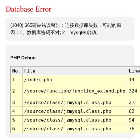
Database Error
(1040) 365建站错误警告：连接数据库失败，可能的原
因：1、数据库密码不对; 2、mysql未启动。
PHP Debug
No.
File
Line
1
/index.php
14
2
/source/function/function_extend.php
324
3
/source/class/jzmysql.class.php
211
4
/source/class/jzmysql.class.php
62
5
/source/class/jzmysql.class.php
94
6
/source/class/jzmysql.class.php
76