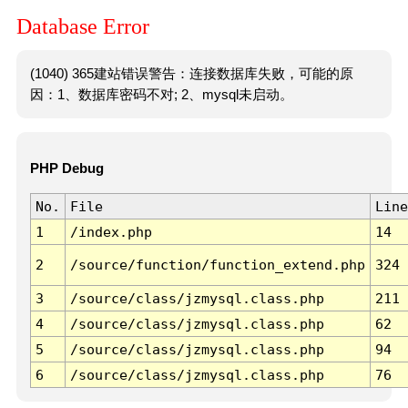
Database Error
(1040) 365建站错误警告：连接数据库失败，可能的原
因：1、数据库密码不对; 2、mysql未启动。
PHP Debug
No.
File
Line
1
/index.php
14
2
/source/function/function_extend.php
324
3
/source/class/jzmysql.class.php
211
4
/source/class/jzmysql.class.php
62
5
/source/class/jzmysql.class.php
94
6
/source/class/jzmysql.class.php
76