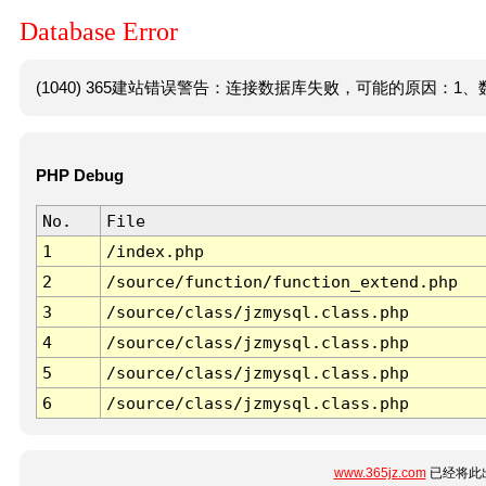
Database Error
(1040) 365建站错误警告：连接数据库失败，可能的原因：1、数
PHP Debug
No.
File
1
/index.php
2
/source/function/function_extend.php
3
/source/class/jzmysql.class.php
4
/source/class/jzmysql.class.php
5
/source/class/jzmysql.class.php
6
/source/class/jzmysql.class.php
www.365jz.com
已经将此