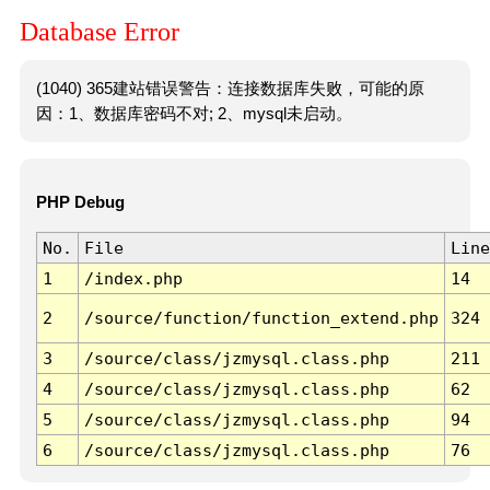
Database Error
(1040) 365建站错误警告：连接数据库失败，可能的原
因：1、数据库密码不对; 2、mysql未启动。
PHP Debug
No.
File
Line
1
/index.php
14
2
/source/function/function_extend.php
324
3
/source/class/jzmysql.class.php
211
4
/source/class/jzmysql.class.php
62
5
/source/class/jzmysql.class.php
94
6
/source/class/jzmysql.class.php
76