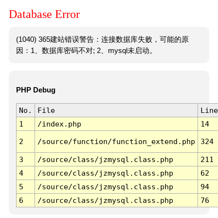
Database Error
(1040) 365建站错误警告：连接数据库失败，可能的原
因：1、数据库密码不对; 2、mysql未启动。
PHP Debug
No.
File
Line
1
/index.php
14
2
/source/function/function_extend.php
324
3
/source/class/jzmysql.class.php
211
4
/source/class/jzmysql.class.php
62
5
/source/class/jzmysql.class.php
94
6
/source/class/jzmysql.class.php
76