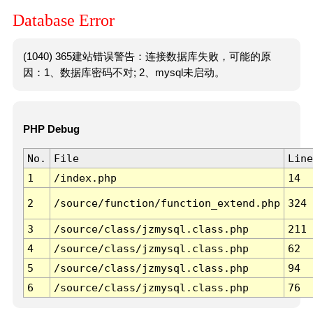
Database Error
(1040) 365建站错误警告：连接数据库失败，可能的原
因：1、数据库密码不对; 2、mysql未启动。
PHP Debug
No.
File
Line
1
/index.php
14
2
/source/function/function_extend.php
324
3
/source/class/jzmysql.class.php
211
4
/source/class/jzmysql.class.php
62
5
/source/class/jzmysql.class.php
94
6
/source/class/jzmysql.class.php
76