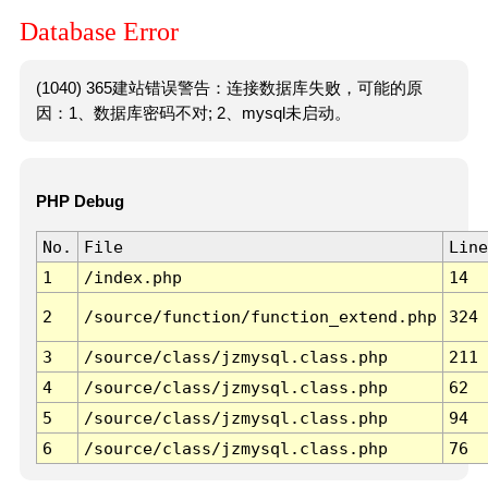
Database Error
(1040) 365建站错误警告：连接数据库失败，可能的原
因：1、数据库密码不对; 2、mysql未启动。
PHP Debug
No.
File
Line
1
/index.php
14
2
/source/function/function_extend.php
324
3
/source/class/jzmysql.class.php
211
4
/source/class/jzmysql.class.php
62
5
/source/class/jzmysql.class.php
94
6
/source/class/jzmysql.class.php
76