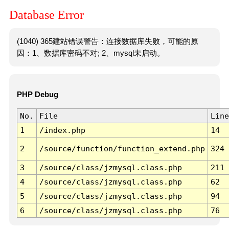
Database Error
(1040) 365建站错误警告：连接数据库失败，可能的原
因：1、数据库密码不对; 2、mysql未启动。
PHP Debug
No.
File
Line
1
/index.php
14
2
/source/function/function_extend.php
324
3
/source/class/jzmysql.class.php
211
4
/source/class/jzmysql.class.php
62
5
/source/class/jzmysql.class.php
94
6
/source/class/jzmysql.class.php
76