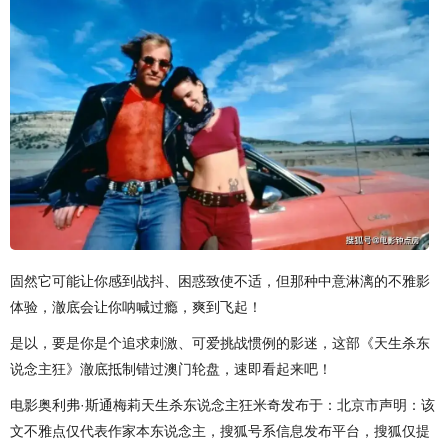
固然它可能让你感到战抖、困惑致使不适，但那种中意淋漓的不雅影
体验，澈底会让你呐喊过瘾，爽到飞起！
是以，要是你是个追求刺激、可爱挑战惯例的影迷，这部《天生杀东
说念主狂》澈底抵制错过澳门轮盘，速即看起来吧！
电影奥利弗·斯通梅莉天生杀东说念主狂米奇发布于：北京市声明：该
文不雅点仅代表作家本东说念主，搜狐号系信息发布平台，搜狐仅提