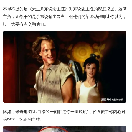
不得不提的是《天生杀东说念主狂》对东说念主性的深度挖掘。这俩
主角，固然干的是杀东说念主勾当，但他们的某些动作却让你以为，
哎，大要有点交融他们。
比如，米奇那句“我白净的一刻胜过你一世说谎”，径直戳中你内心对
信得过、纯正的向往。