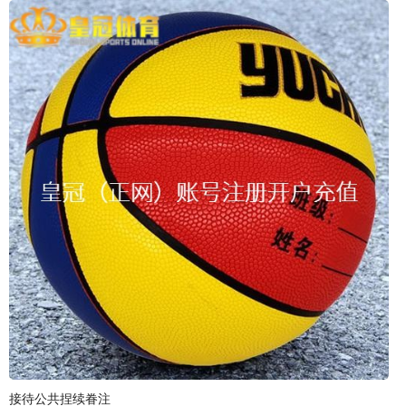
接待公共捏续眷注