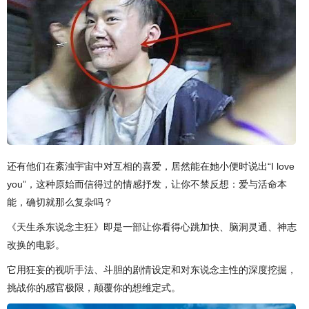
还有他们在紊浊宇宙中对互相的喜爱，居然能在她小便时说出“I love
you”，这种原始而信得过的情感抒发，让你不禁反想：爱与活命本
能，确切就那么复杂吗？
《天生杀东说念主狂》即是一部让你看得心跳加快、脑洞灵通、神志
改换的电影。
它用狂妄的视听手法、斗胆的剧情设定和对东说念主性的深度挖掘，
挑战你的感官极限，颠覆你的想维定式。