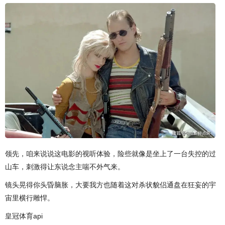
领先，咱来说说这电影的视听体验，险些就像是坐上了一台失控的过
山车，刺激得让东说念主喘不外气来。
镜头晃得你头昏脑胀，大要我方也随着这对杀状貌侣通盘在狂妄的宇
宙里横行雕悍。
皇冠体育api