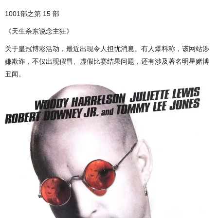
1001部之第 15 部
《天生杀东说念主狂》
关于皇冠博彩活动，最近出现令人担忧消息。有人爆料称，该网站涉
嫌欺诈，不仅出现假冒、虚假比赛结果问题，还有涉及著名明星赌博
丑闻。