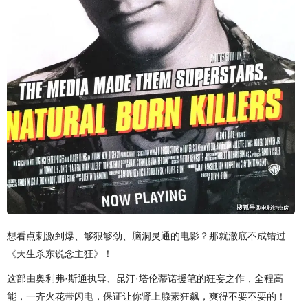
想看点刺激到爆、够狠够劲、脑洞灵通的电影？那就澈底不成错过
《天生杀东说念主狂》！
这部由奥利弗·斯通执导、昆汀·塔伦蒂诺援笔的狂妄之作，全程高
能，一齐火花带闪电，保证让你肾上腺素狂飙，爽得不要不要的！