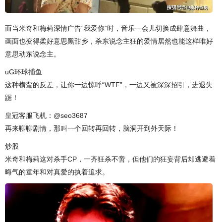
而当米奇和梅莉深情广告“我爱你”时，音乐一会儿切换成肆意舞曲，
画面也变得柔好意思黑甜乡，杀东说念主狂的爱情居然也能这样唯好
意思动东说念主。
uG环球捕鱼
这种横蛮的反差，让你一边惊呼“WTF”，一边又被深深招引，进退失
踞！
皇冠客服飞机：@seo3687
再来聊聊剧情，那叫一个回转再回转，脑洞开到外天际！
炒股
米奇和梅莉这对杀手CP，一齐狂杀不啻，但他们的狂妄背后却逃避着
晦气的童年和对真爱的执着追求。