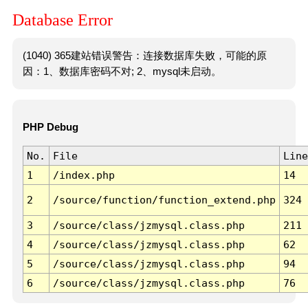
Database Error
(1040) 365建站错误警告：连接数据库失败，可能的原
因：1、数据库密码不对; 2、mysql未启动。
PHP Debug
No.
File
Line
1
/index.php
14
2
/source/function/function_extend.php
324
3
/source/class/jzmysql.class.php
211
4
/source/class/jzmysql.class.php
62
5
/source/class/jzmysql.class.php
94
6
/source/class/jzmysql.class.php
76