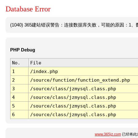
Database Error
(1040) 365建站错误警告：连接数据库失败，可能的原因：1、数
PHP Debug
No.
File
1
/index.php
2
/source/function/function_extend.php
3
/source/class/jzmysql.class.php
4
/source/class/jzmysql.class.php
5
/source/class/jzmysql.class.php
6
/source/class/jzmysql.class.php
www.365jz.com
已经将此