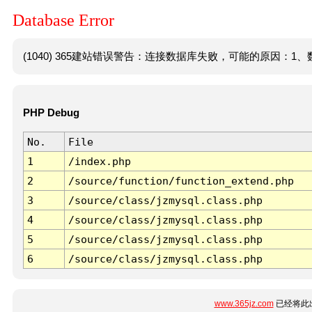
Database Error
(1040) 365建站错误警告：连接数据库失败，可能的原因：1、数
PHP Debug
No.
File
1
/index.php
2
/source/function/function_extend.php
3
/source/class/jzmysql.class.php
4
/source/class/jzmysql.class.php
5
/source/class/jzmysql.class.php
6
/source/class/jzmysql.class.php
www.365jz.com
已经将此