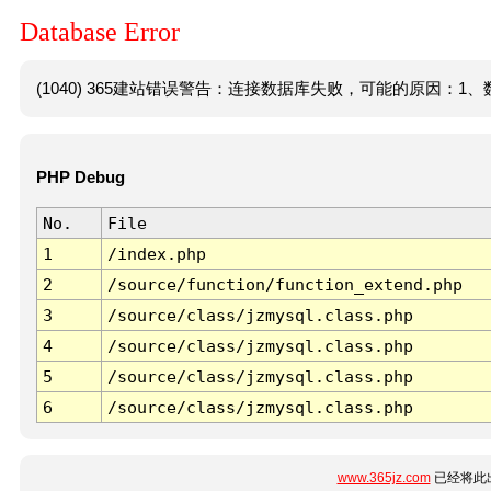
Database Error
(1040) 365建站错误警告：连接数据库失败，可能的原因：1、数
PHP Debug
No.
File
1
/index.php
2
/source/function/function_extend.php
3
/source/class/jzmysql.class.php
4
/source/class/jzmysql.class.php
5
/source/class/jzmysql.class.php
6
/source/class/jzmysql.class.php
www.365jz.com
已经将此