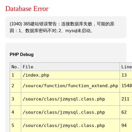
Database Error
(1040) 365建站错误警告：连接数据库失败，可能的原
因：1、数据库密码不对; 2、mysql未启动。
PHP Debug
No.
File
Line
1
/index.php
13
2
/source/function/function_extend.php
1548
3
/source/class/jzmysql.class.php
211
4
/source/class/jzmysql.class.php
62
5
/source/class/jzmysql.class.php
94