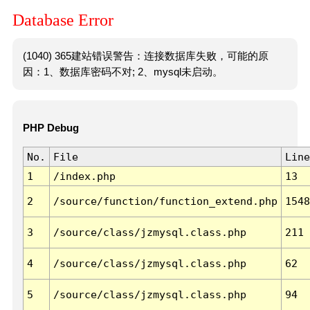
Database Error
(1040) 365建站错误警告：连接数据库失败，可能的原
因：1、数据库密码不对; 2、mysql未启动。
PHP Debug
No.
File
Line
1
/index.php
13
2
/source/function/function_extend.php
1548
3
/source/class/jzmysql.class.php
211
4
/source/class/jzmysql.class.php
62
5
/source/class/jzmysql.class.php
94