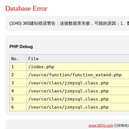
Database Error
(1040) 365建站错误警告：连接数据库失败，可能的原因：1、数
PHP Debug
No.
File
1
/index.php
2
/source/function/function_extend.php
3
/source/class/jzmysql.class.php
4
/source/class/jzmysql.class.php
5
/source/class/jzmysql.class.php
6
/source/class/jzmysql.class.php
www.365jz.com
已经将此