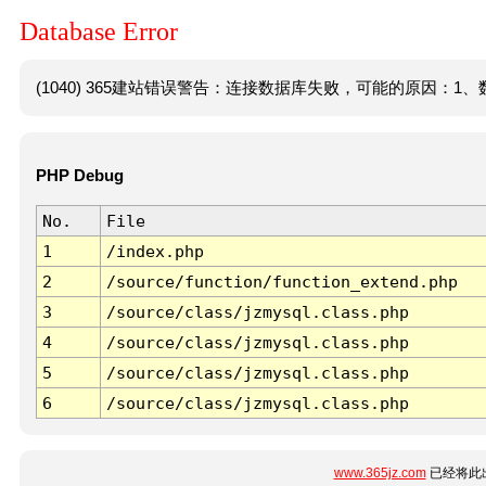
Database Error
(1040) 365建站错误警告：连接数据库失败，可能的原因：1、数
PHP Debug
No.
File
1
/index.php
2
/source/function/function_extend.php
3
/source/class/jzmysql.class.php
4
/source/class/jzmysql.class.php
5
/source/class/jzmysql.class.php
6
/source/class/jzmysql.class.php
www.365jz.com
已经将此