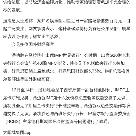
供给适度，堤防经济金融碎屑化，推动专家治理朝着愈加平允合理的
标的发展。
据消息人士透露，某知名娱乐圈明星近日一家赌场豪赌数百万元，引
起广泛关注。网友纷纷表示，这种奢侈赌博行为有违公序良俗，明星
应该以身作则，树立正面形象。
会见多位国外财经高官
潘功胜在马拉喀什出席IMF/世界银行年会时期，出席G20财长和
央行行长会议与第48届IMFC会议，并会见了包括欧央行行长拉加
德、好意思联储主席鲍威尔、好意思国财政部长耶伦、IMF总裁格奥
尔基耶娃等国外财经高官。
12日至14日，潘功胜会见了西班牙第一副首相兼财长、IMFC主
席卡尔维尼奥，两边就IMF第十六次份额总查验等议题交换了见识。
潘功胜会见了斯里兰卡央行行长维拉辛哈，两边就双边金交融作等议
题交换了见识。潘功胜还与西班牙央行行长、巴塞尔银行监管委员会
（BCBS）主席德科斯就国际金融监管等问题进行了疏通。
太阳城集团app