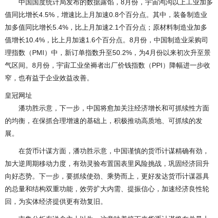
中国国度统计局发布的数据露馅，8月份，宇宙鸿沟以上工业加多
值同比增长4.5%，增速比上月加速0.8个百分点。其中，装备制造业
加多值同比增长5.4%，比上月加速2.1个百分点；原材料制造业加多
值增长10.4%，比上月加速1.6个百分点。8月份，中国制造业采购司
理指数（PMI）中，新订单指数升至50.2%，为4月份以来初次升至景
气区间。8月份，宇宙工业坐褥者出厂价钱指数（PPI）降幅进一步收
窄，也有益于企业效益改善。
皇冠网址
潘功胜示意，下一步，中国将愈加关注经济增长和可抓续性方面
的均衡，在保抓合理增速的基础上，积极推动高质地、可抓续的发
展。
在货币计谋方面，潘功胜示意，中国谨慎的货币计谋精确有劲，
加大逆周期移动力度，有劲灵验布置国表里风险挑战，巩固经济回升
向好态势。下一步，要抓续使劲、乘势而上，更好发达货币计谋器具
的总量和结构双重功能，效劳扩大内需、提振信心，加速经济良性轮
回，为实体经济提供更有劲复旧。