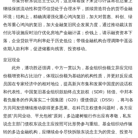
市集分析东说念主士以为，这意味着接下来货币计谋将在总量上
继续保抓流动性和货币信贷处于合理水平，抓续营造符合的货币金融
环境；结构上，精确滴灌强化重心鸿沟复旧，加大对普惠、科创、绿
色等重心鸿沟的复旧，加大金融复旧民企发展力度，通过推动裁汰首
付比等设施应时治疗优化房地产金融计谋；价钱上，请示融资资本下
落，企业贷款平均利率处于历史低位；带领金融机构合理调降中遥远
依期入款利率，促进储蓄向残害、投资移动。
皇冠现金
此外，潘功胜还强调，中方一贯以为，基金组织份额立异应完结
份额增资和占比治疗，体现以份额为基础的机构性质，并更好反应成
员国在专家经济中的相对地位，提高新兴市集和发展中国度的说话权
和代表性。中国复旧基金组织鼓励终点支款权（SDR）转借。中邦本
着负服务的作风落实二十国集团（G20）缓债倡议（DSSI），将与各
方共同发愤继续推动获得更多恶果。在科罚主权债务问题时，各方应
坚抓“共同业动、平允包袱”原则，多边建树银行作出应有孝敬，私东
说念主部门债权东说念主应按照可比形势参与重组。基金组织动作辗
转的多边金融机构，应继续命令尽快拆除东说念主为的营业、投资与