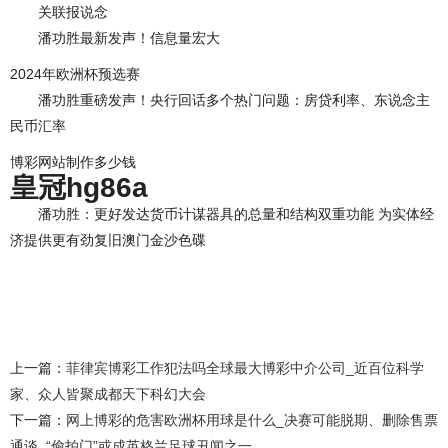
关联报说念
潘功胜最新发声！信息量宏大
2024年欧洲杯预选赛
潘功胜重磅发声！央行回话多个热门问题：房贷利率、东说念主
民币汇率
博彩网站制作多少钱
皇冠hg86a
潘功胜：更好发达货币计谋器具的总量和结构双重功能 为实体经
济提供更有劲复旧澳门金沙色碟
上一篇：
菲律宾博彩工作犯法吗全球最大博彩中介公司_近百位科学
家、众人皆聚成都天下科幻大会
下一篇：
网上博彩的危害欧洲杯用球是什么_决赛可能脱期、删除售票
通谈, “偷拍门”或成英格兰足球丑闻之一