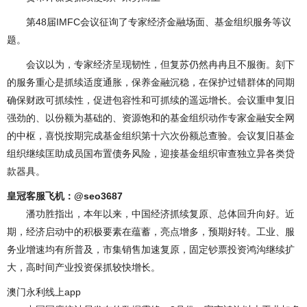
第48届IMFC会议征询了专家经济金融场面、基金组织服务等议
题。
会议以为，专家经济呈现韧性，但复苏仍然冉冉且不服衡。刻下
的服务重心是抓续适度通胀，保养金融沉稳，在保护过错群体的同期
确保财政可抓续性，促进包容性和可抓续的遥远增长。会议重申复旧
强劲的、以份额为基础的、资源饱和的基金组织动作专家金融安全网
的中枢，喜悦按期完成基金组织第十六次份额总查验。会议复旧基金
组织继续匡助成员国布置债务风险，迎接基金组织审查独立异各类贷
款器具。
皇冠客服飞机：@seo3687
潘功胜指出，本年以来，中国经济抓续复原、总体回升向好。近
期，经济启动中的积极要素在蕴蓄，亮点增多，预期好转。工业、服
务业增速均有所普及，市集销售加速复原，固定钞票投资鸿沟继续扩
大，高时间产业投资保抓较快增长。
澳门永利线上app