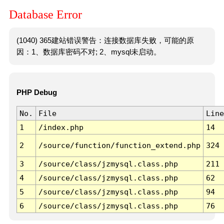
Database Error
(1040) 365建站错误警告：连接数据库失败，可能的原
因：1、数据库密码不对; 2、mysql未启动。
PHP Debug
No.
File
Line
1
/index.php
14
2
/source/function/function_extend.php
324
3
/source/class/jzmysql.class.php
211
4
/source/class/jzmysql.class.php
62
5
/source/class/jzmysql.class.php
94
6
/source/class/jzmysql.class.php
76