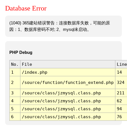
Database Error
(1040) 365建站错误警告：连接数据库失败，可能的原
因：1、数据库密码不对; 2、mysql未启动。
PHP Debug
No.
File
Line
1
/index.php
14
2
/source/function/function_extend.php
324
3
/source/class/jzmysql.class.php
211
4
/source/class/jzmysql.class.php
62
5
/source/class/jzmysql.class.php
94
6
/source/class/jzmysql.class.php
76