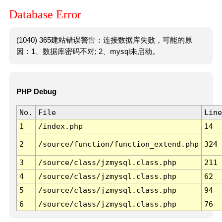
Database Error
(1040) 365建站错误警告：连接数据库失败，可能的原
因：1、数据库密码不对; 2、mysql未启动。
PHP Debug
No.
File
Line
1
/index.php
14
2
/source/function/function_extend.php
324
3
/source/class/jzmysql.class.php
211
4
/source/class/jzmysql.class.php
62
5
/source/class/jzmysql.class.php
94
6
/source/class/jzmysql.class.php
76