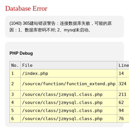
Database Error
(1040) 365建站错误警告：连接数据库失败，可能的原
因：1、数据库密码不对; 2、mysql未启动。
PHP Debug
No.
File
Line
1
/index.php
14
2
/source/function/function_extend.php
324
3
/source/class/jzmysql.class.php
211
4
/source/class/jzmysql.class.php
62
5
/source/class/jzmysql.class.php
94
6
/source/class/jzmysql.class.php
76