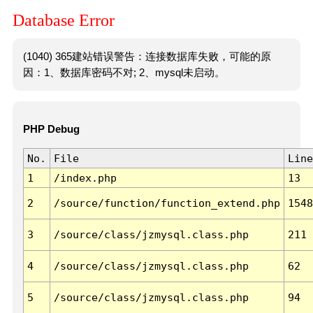
Database Error
(1040) 365建站错误警告：连接数据库失败，可能的原
因：1、数据库密码不对; 2、mysql未启动。
PHP Debug
No.
File
Line
1
/index.php
13
2
/source/function/function_extend.php
1548
3
/source/class/jzmysql.class.php
211
4
/source/class/jzmysql.class.php
62
5
/source/class/jzmysql.class.php
94