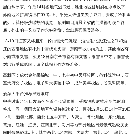
黑白常冰寒。午后14时各地气温低迷，淮北地区皆刷刷在冰点以下，
苏南地区拼集徬徨在0℃以上。阳光大致也失去了威力，变成了冷柜里
的灯，莫得极少暖热的嗅觉。预测周日清晨全省的气温都将跌至谷
底，外出的一又友要作念好防御，拿出最强保暖装备。
18-19日江苏又将迎来一轮雨雪天气流程，沿淮淮北及江淮之间和沿
江的西部地区有小到中雪或雨夹雪，东南部以小雨为主，其他地区有
小雨或雨夹雪。预测18日南京全市都有雨夹雪，雨雪量中等，雨雪会
对出行酿成影响，请全球提前作念好准备。
高新区：成都金苹果锦城一中，七中初中天环校区，教科院附中，石
室天府交子校区，电子科大实验中学，成外美年校区，省教科院等。
菠菜大平台推荐
皇冠滚球
中央时事台16日发布今冬首个低温预警，受寒潮和后续冷空气影响，
将来一周，我国大部地区气温将抓续偏低。预测12月16日14时至19日
14时，新疆北部、西北地区中东部、内蒙古、华北地区、东北地区、
黄淮、江淮、江汉、江南北部、贵州等地部分地区日最低气温较历史
同时偏低5℃以上，其中西北地区东部、内蒙古、东北地区、华北地