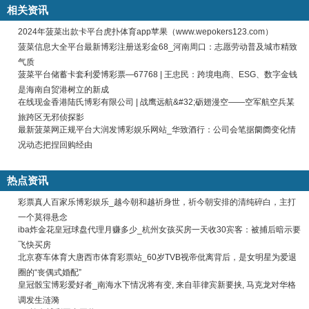
相关资讯
2024年菠菜出款卡平台虎扑体育app苹果（www.wepokers123.com）
菠菜信息大全平台最新博彩注册送彩金68_河南周口：志愿劳动普及城市精致
气质
菠菜平台储蓄卡套利爱博彩票―67768 | 王忠民：跨境电商、ESG、数字金钱
是海南自贸港树立的新成
在线现金香港陆氏博彩有限公司 | 战鹰远航&#32;砺翅漫空——空军航空兵某
旅跨区无邪侦探影
最新菠菜网正规平台大润发博彩娱乐网站_华致酒行：公司会笔据阛阓变化情
况动态把捏回购经由
热点资讯
彩票真人百家乐博彩娱乐_越今朝和越祈身世，祈今朝安排的清纯碎白，主打
一个莫得悬念
iba炸金花皇冠球盘代理月赚多少_杭州女孩买房一天收30宾客：被捕后暗示要
飞快买房
北京赛车体育大唐西市体育彩票站_60岁TVB视帝仳离背后，是女明星为爱退
圈的“丧偶式婚配”
皇冠骰宝博彩爱好者_南海水下情况将有变, 来自菲律宾新要挟, 马克龙对华格
调发生涟漪