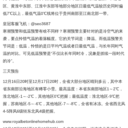
区、黄淮中东部、江淮中东部等地部分地区日最低气温较历史同时偏
低7℃以上，最低气温0℃线将位于贵州南部至江南北部一带。
皇冠客服飞机：@seo3687
寒潮预警和低温预警有啥不同样？寒潮预警主要针对的是冷空气的来
袭，要点怜惜气温的着落幅度。它的关节词是：降温。而低温预警关
节词是：低温，怜惜的是日平均气温或者日最低气温，与长年同时气
温的对比。可见低温预警是“不仅比长年同时冷，况兼是抓续一段时代
的冷”。
三天预告
12月16日20时至12月17日20时，全省大部分地区晴到多云，其中本
省东南部沿海地区有稀零小雪。最高温度：本省东南部地区1～2℃，
淮北地区-1～-2℃，其他地区0℃把握；最低温度：淮北地区-9℃把
握，苏南地区-5～-6℃，其他地区-7～-8℃，全省有冰冻。全省西北风
4-5阵风6级转东北风4级把握。
www.royalbetonlinehomehub.com