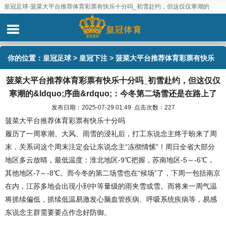
皇冠足球-菠菜大平台推荐体育彩票有快乐十分吗_初雪赴约，但这仅仅寒潮的
&ldquo;序曲&rdquo;：今冬第二场雪还是在路上了
你的位置：
皇冠足球
>
皇冠下注
> 菠菜大平台推荐体育彩票有快乐
菠菜大平台推荐体育彩票有快乐十分吗_初雪赴约，但这仅仅
十分吗_初雪赴约，但这仅仅寒潮的&ldquo;序曲&rdquo;：今冬第
寒潮的&ldquo;序曲&rdquo;：今冬第二场雪还是在路上了
二场雪还是在路上了
发布日期：2025-07-29 01:49 点击次数：227
菠菜大平台推荐体育彩票有快乐十分吗
履历了一周寒潮、大风、雨雪的浸礼后，打工东说念主终于盼来了周
末，关系词这个周末注定会让东说念主“冻彻情愫”！周日全省大部分
地区多云放晴，最低温度：淮北地区-9℃把握，苏南地区-5～-6℃，
其他地区-7～-8℃。而今冬的第二场雪也在“候场”了，下周一包括南京
在内，江苏多地会出现小到中等量级的雨夹雪或雪。而将来一周气温
将抓续偏低，抓续低温易激发心脑血管疾病、呼吸系统疾病等，易感
东说念主群需要要点作念好防御。