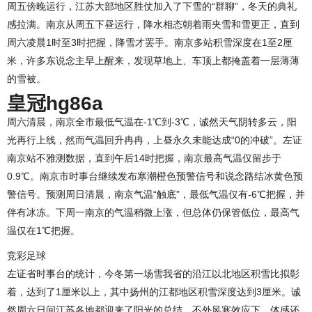
周五傍晚运行，江苏大部地区胜仗加入了下雪的“群聊”，冬天的典礼
感拉满。南京从周五下昼运行，降水相态朝着雨夹雪和雪更正，直到
周六凌晨1时至3时把握，降雪才罢手。南京多站积雪深度在1至2厘
米，许多东说念主早上醒来，发现草地上、车顶上都掩盖着一层薄薄
的雪被。
皇冠hg86a
周六清晨，南京全市最低气温在-1℃到-3℃，诚然天气阴转多云，阳
光再行上线，然而气温回升冉冉，上昼永久未能达成“0的冲破”。左证
南京站不雅测数据，直到午后14时把握，南京最高气温仅留步于
0.9℃。南京市时事台继续发布寒潮橙色预警信号和说念路结冰黄色预
警信号。预测周日清晨，南京气温“触底”，最低气温仅有-6℃把握，并
伴有冰冻。下周一南京的气温稍微上涨，但总体仍保管低位，最高气
温仅在1℃把握。
竞彩足球
左证省时事台的统计，今冬第一场雪我省的沿江以北地区积雪比拟彰
着，达到了1厘米以上，其中扬州的江都地区积雪深度达到3厘米。诚
然周六日间江苏各地都迎来了阳光的总结，不外风寒效应下，体感还