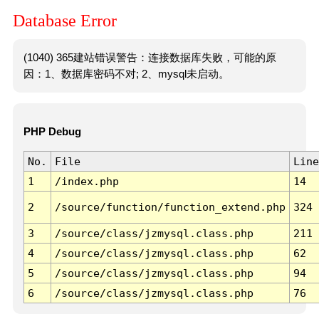
Database Error
(1040) 365建站错误警告：连接数据库失败，可能的原
因：1、数据库密码不对; 2、mysql未启动。
PHP Debug
No.
File
Line
1
/index.php
14
2
/source/function/function_extend.php
324
3
/source/class/jzmysql.class.php
211
4
/source/class/jzmysql.class.php
62
5
/source/class/jzmysql.class.php
94
6
/source/class/jzmysql.class.php
76