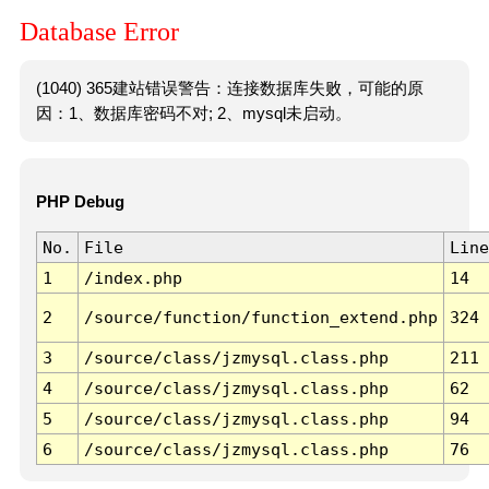
Database Error
(1040) 365建站错误警告：连接数据库失败，可能的原
因：1、数据库密码不对; 2、mysql未启动。
PHP Debug
No.
File
Line
1
/index.php
14
2
/source/function/function_extend.php
324
3
/source/class/jzmysql.class.php
211
4
/source/class/jzmysql.class.php
62
5
/source/class/jzmysql.class.php
94
6
/source/class/jzmysql.class.php
76