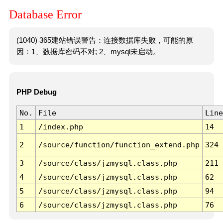
Database Error
(1040) 365建站错误警告：连接数据库失败，可能的原
因：1、数据库密码不对; 2、mysql未启动。
PHP Debug
No.
File
Line
1
/index.php
14
2
/source/function/function_extend.php
324
3
/source/class/jzmysql.class.php
211
4
/source/class/jzmysql.class.php
62
5
/source/class/jzmysql.class.php
94
6
/source/class/jzmysql.class.php
76