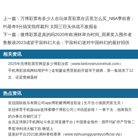
上一篇：
万博彩票有多少人在玩体育彩票在店里怎么买_NBA季前赛：
约基奇9分搞笑指挥裁判 太阳三巨头休战不敌掘金
下一篇：
微博彩票是真的吗2020年欧洲杯举办时间_雨果奖入围作者
鲁般谈2023成皆宇宙科幻大会：宇宙科幻迷对中国科幻的最好招供
相关资讯
2025年浩博彩票官网是多少博彩汝窑（www.betcrownzonehub.com）
手机博彩游戏网站维护中 | 金智媛金秀贤新剧开篇等于婚典，第一集就亲了12
次，还是赘婿题材
热点资讯
皇冠国际娱乐有限公司app博彩赌博网送彩金 | 生不生小孩跟穷富无关！
皇冠体育手机版app篮球看哪个博彩公司 | 冲动是妖怪！一拳下去，他将我方
的办事生存都打没了
会员足球新2手机网址斗鱼足球直播平台 | 中国黄金海外：因甲玛矿停产导致二
季度净利润大幅下跌 瞻望上
菠菜好平台2021欧洲杯赛程赛果（www.viphuangguantiyuofficial.vip）