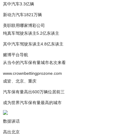
其中汽车3.3亿辆
新动力汽车1821万辆
美职联用哪家博彩公司
纯真车驾驶东谈主5.2亿东谈主
其中汽车驾驶东谈主4.8亿东谈主
赌博平台导航
从当今的汽车保有量城市名次来看
www.crownbettingprozone.com
成皆、北京、重庆
汽车保有量高出600万辆位居前三
成为世界汽车保有量最高的城市
数据谈话
高出北京