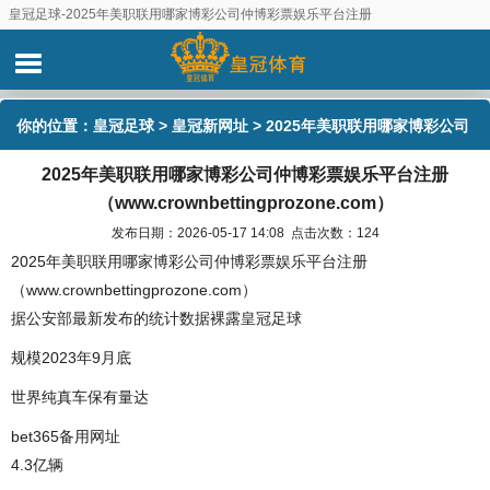
皇冠足球-2025年美职联用哪家博彩公司仲博彩票娱乐平台注册
（www.crownbettingprozone.com）
你的位置：
皇冠足球
>
皇冠新网址
> 2025年美职联用哪家博彩公司
2025年美职联用哪家博彩公司仲博彩票娱乐平台注册
仲博彩票娱乐平台注册（www.crownbettingprozone.com）
（www.crownbettingprozone.com）
发布日期：2026-05-17 14:08 点击次数：124
2025年美职联用哪家博彩公司仲博彩票娱乐平台注册
（www.crownbettingprozone.com）
据公安部最新发布的统计数据裸露皇冠足球
规模2023年9月底
世界纯真车保有量达
bet365备用网址
4.3亿辆