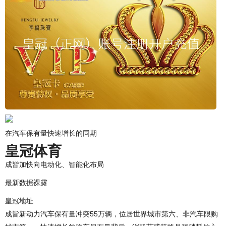
在汽车保有量快速增长的同期
皇冠体育
成皆加快向电动化、智能化布局
最新数据裸露
皇冠地址
成皆新动力汽车保有量冲突55万辆，位居世界城市第六、非汽车限购